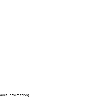
 more information)
.